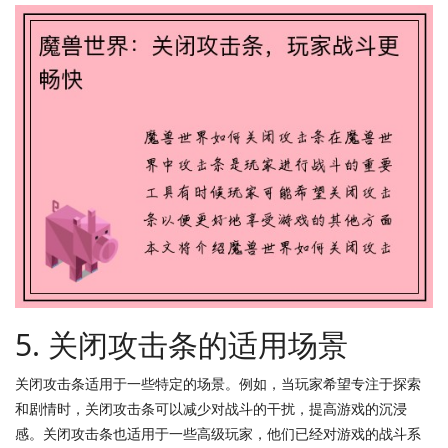
5. 关闭攻击条的适用场景
关闭攻击条适用于一些特定的场景。例如，当玩家希望专注于探索
和剧情时，关闭攻击条可以减少对战斗的干扰，提高游戏的沉浸
感。关闭攻击条也适用于一些高级玩家，他们已经对游戏的战斗系